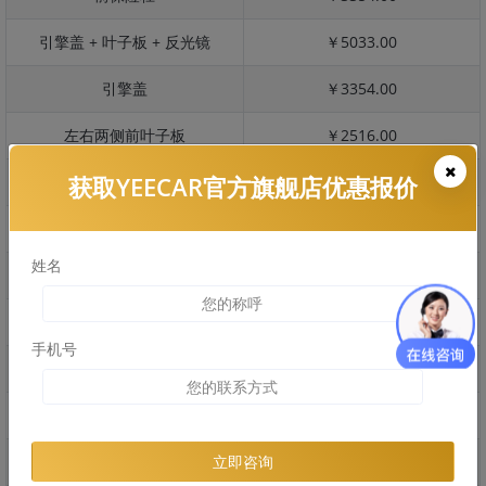
引擎盖 + 叶子板 + 反光镜
￥5033.00
引擎盖
￥3354.00
左右两侧前叶子板
￥2516.00
获取YEECAR官方旗舰店优惠报价
反光镜
￥503.00
后保险杠
￥3001.00
姓名
后盖 + 车尾
￥1958.00
两个侧裙
￥1484.00
手机号
车顶
￥2508.00
右后叶子板 + 右侧两个门
￥5378.00
左后叶子板 + 左侧两个门
￥5378.00
立即咨询