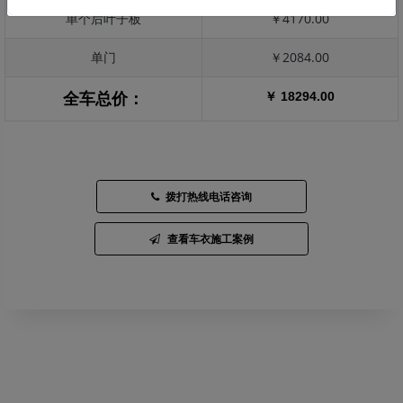
单个后叶子板
￥4170.00
单门
￥2084.00
￥ 18294.00
全车总价：
拨打热线电话咨询
查看车衣施工案例