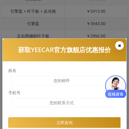
引擎盖 + 叶子板 + 反光镜
￥5913.00
引擎盖
￥3943.00
左右两侧前叶子板
￥2956.00
获取YEECAR官方旗舰店优惠报价
反光镜
￥591.00
后保险杠
￥3093.00
姓名
后盖 + 车尾
￥2401.00
两个侧裙
￥2060.00
手机号
车顶
￥2955.00
右后叶子板 + 右侧两个门
￥6254.00
左后叶子板 + 左侧两个门
￥6254.00
立即咨询