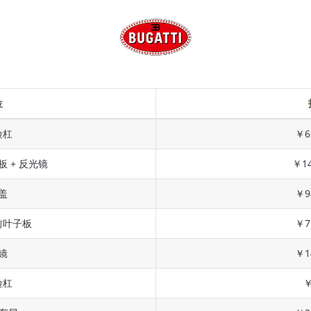
位
险杠
￥6
板 + 反光镜
￥14
盖
￥9
前叶子板
￥7
镜
￥1
险杠
￥