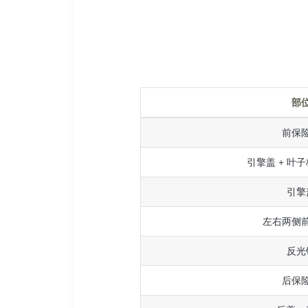
部
前保
引擎盖 + 叶子
引擎
左右两侧
反光
后保