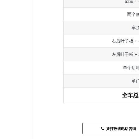
后盖 +
两个
车
右后叶子板 +
左后叶子板 +
单个后
单
全车总
拨打热线电话咨询