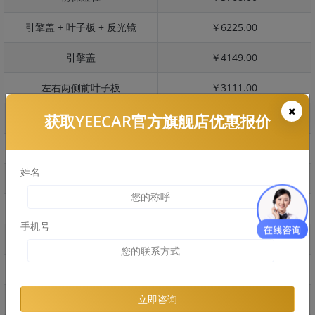
引擎盖 + 叶子板 + 反光镜
￥6225.00
引擎盖
￥4149.00
左右两侧前叶子板
￥3111.00
获取YEECAR官方旗舰店优惠报价
反光镜
￥621.00
后保险杠
￥2834.00
姓名
后盖 + 车尾
￥1493.00
两个侧裙
￥1493.00
手机号
车顶
￥2584.00
右后叶子板 + 右侧两个门
￥6291.00
左后叶子板 + 左侧两个门
￥6291.00
立即咨询