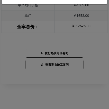
单个后叶子板
￥4369.00
单门
￥1658.00
￥ 17575.00
全车总价：
拨打热线电话咨询
查看车衣施工案例