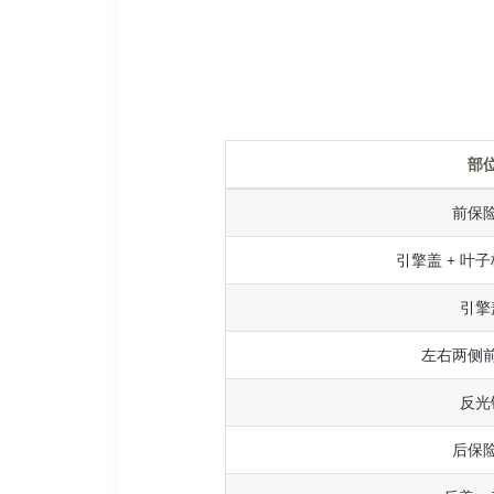
部
前保
引擎盖 + 叶子
引擎
左右两侧
反光
后保