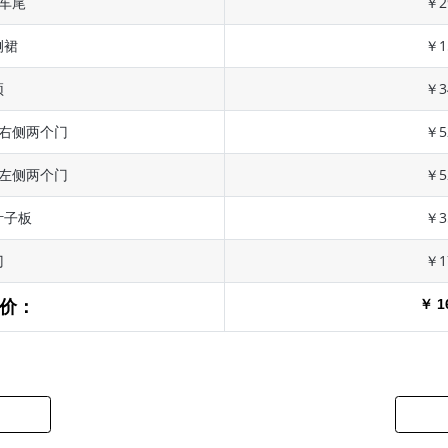
 车尾
￥2
侧裙
￥1
顶
￥3
 右侧两个门
￥5
 左侧两个门
￥5
叶子板
￥3
门
￥1
￥ 1
价：