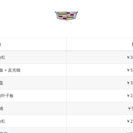
位
险杠
￥3
板 + 反光镜
￥5
盖
￥3
前叶子板
￥2
镜
￥5
险杠
￥2