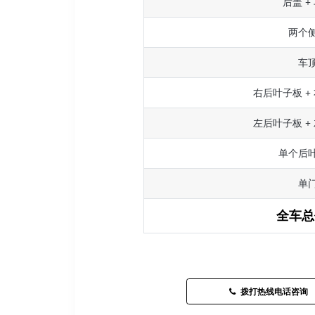
后盖 +
两个
车
右后叶子板 +
左后叶子板 +
单个后
单
全车总
拨打热线电话咨询