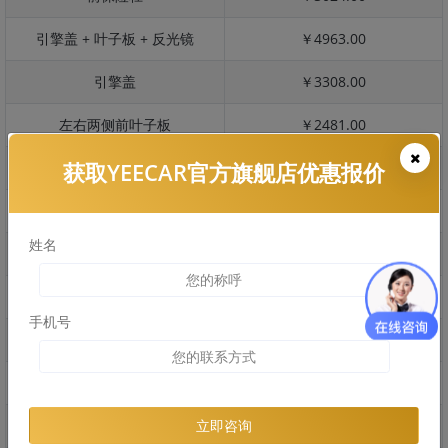
引擎盖 + 叶子板 + 反光镜
￥4963.00
引擎盖
￥3308.00
左右两侧前叶子板
￥2481.00
获取YEECAR官方旗舰店优惠报价
反光镜
￥441.00
后保险杠
￥2159.00
姓名
后盖 + 车尾
￥1415.00
两个侧裙
￥1605.00
手机号
车顶
￥1968.00
右后叶子板 + 右侧两个门
￥4893.00
左后叶子板 + 左侧两个门
￥4893.00
立即咨询