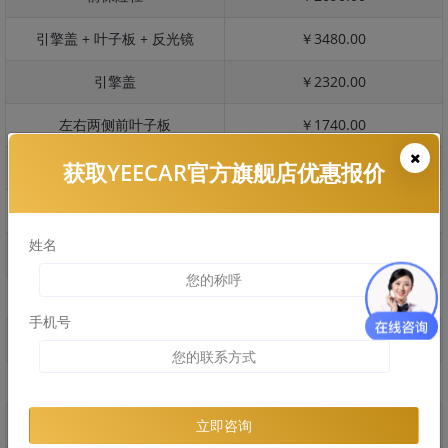
引擎盖 + 叶子板 + 反光镜
￥3480.00
引擎盖
￥2320.00
左右两侧前叶子板
￥1740.00
获取YEECAR官方旗舰店优惠报价
反光镜
￥348.00
后保险杠
￥1495.00
姓名
后盖 + 车尾
￥973.00
两个侧裙
￥1104.00
手机号
车顶
￥1354.00
右后叶子板 + 右侧两个门
￥3465.00
左后叶子板 + 左侧两个门
￥3465.00
立即咨询