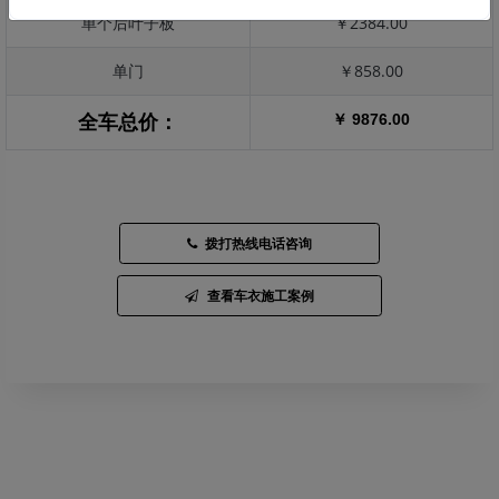
单个后叶子板
￥2384.00
单门
￥858.00
￥ 9876.00
全车总价：
拨打热线电话咨询
查看车衣施工案例