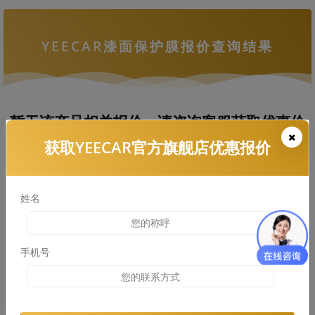
YEECAR漆面保护膜报价查询结果
暂无该产品相关报价，请咨询客服获取优惠价
格
获取YEECAR官方旗舰店优惠报价
姓名
拨打热线电话咨询
查看车衣施工案例
手机号