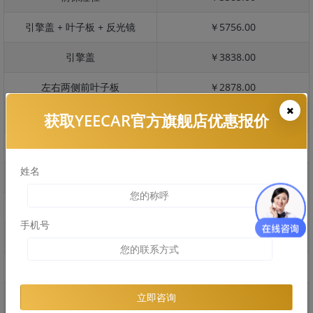
引擎盖 + 叶子板 + 反光镜
￥5756.00
引擎盖
￥3838.00
左右两侧前叶子板
￥2878.00
获取YEECAR官方旗舰店优惠报价
反光镜
￥575.00
后保险杠
￥2370.00
姓名
后盖 + 车尾
￥1564.00
两个侧裙
￥1564.00
手机号
车顶
￥2708.00
右后叶子板 + 右侧两个门
￥5870.00
左后叶子板 + 左侧两个门
￥5870.00
立即咨询