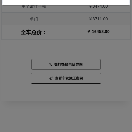
单个后叶子板
￥3474.00
单门
￥3711.00
￥ 16458.00
全车总价：
拨打热线电话咨询
查看车衣施工案例