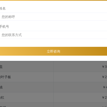
姓名
手机号
位
险杠
￥2
立即咨询
板 + 反光镜
￥5
盖
￥3
前叶子板
￥2
镜
￥4
险杠
￥2