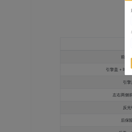
部
前保
引擎盖 + 叶子
引擎
左右两侧
反光
后保