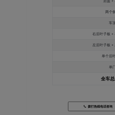
后盖 +
两个
车
右后叶子板 +
左后叶子板 +
单个后
单
全车总
拨打热线电话咨询