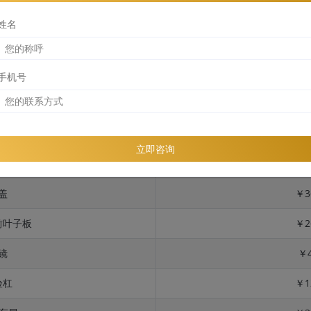
姓名
手机号
位
险杠
￥2
立即咨询
板 + 反光镜
￥5
盖
￥3
前叶子板
￥2
镜
￥4
险杠
￥1