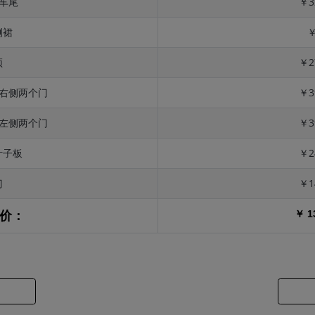
 车尾
￥3
侧裙
￥
顶
￥2
 右侧两个门
￥3
 左侧两个门
￥3
叶子板
￥2
门
￥1
￥ 1
价：