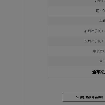
后盖 +
两个
车
右后叶子板 +
左后叶子板 +
单个后
单
全车总
拨打热线电话咨询