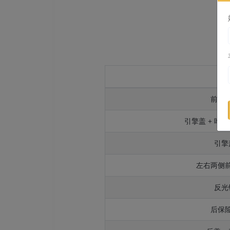
部
前保
引擎盖 + 叶子
引擎
左右两侧
反光
后保