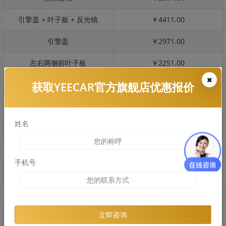
引擎盖 + 叶子板 + 反光镜
￥4411.00
引擎盖
￥2971.00
左右两侧前叶子板
￥2251.00
获取YEECAR官方旗舰店优惠报价
反光镜
￥540.00
后保险杠
￥2364.00
姓名
后盖 + 车尾
￥2405.00
两个侧裙
￥1350.00
手机号
车顶
￥2966.00
右后叶子板 + 右侧两个门
￥5240.00
左后叶子板 + 左侧两个门
￥5240.00
立即咨询