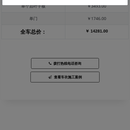
单个后叶子板
￥3493.00
单门
￥1746.00
￥ 14281.00
全车总价：
拨打热线电话咨询
查看车衣施工案例