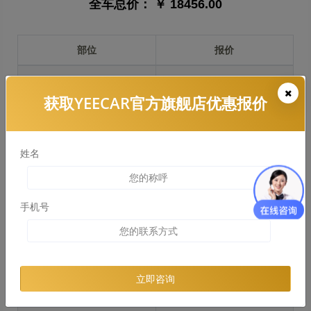
全车总价：
￥ 18456.00
部位
报价
前保险杠
￥3841.00
获取YEECAR官方旗舰店优惠报价
引擎盖
￥3805.00
左右两侧前叶子板
￥2854.00
姓名
反光镜
￥570.00
后保险杠
￥2413.00
手机号
后盖 + 车尾
￥3334.00
两个侧裙
￥1708.00
立即咨询
车顶
￥3919.00