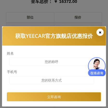
全车总价：
￥ 16372.00
部位
报价
前保险杠
￥3408.00
获取YEECAR官方旗舰店优惠报价
引擎盖
￥3375.00
左右两侧前叶子板
￥2531.00
姓名
反光镜
￥506.00
后保险杠
￥2140.00
手机号
后盖 + 车尾
￥2958.00
两个侧裙
￥1515.00
立即咨询
车顶
￥3476.00