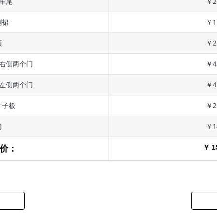
 车尾
￥2
侧裙
￥1
顶
￥2
 右侧两个门
￥4
 左侧两个门
￥4
叶子板
￥2
门
￥1
￥ 1
价：