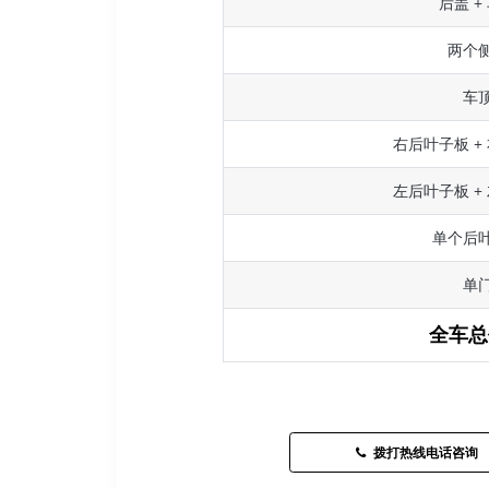
后盖 +
两个
车
右后叶子板 +
左后叶子板 +
单个后
单
全车总
拨打热线电话咨询