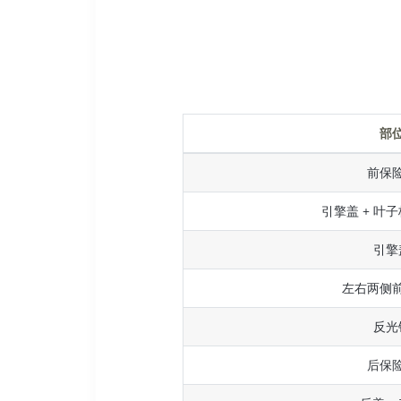
部
前保
引擎盖 + 叶子
引擎
左右两侧
反光
后保