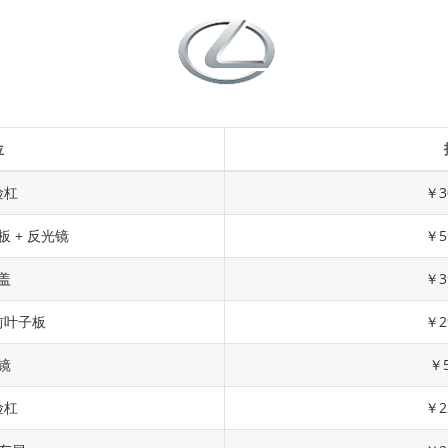
位
险杠
￥3
板 + 反光镜
￥5
盖
￥3
前叶子板
￥2
镜
￥5
险杠
￥2