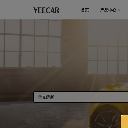
首页
产品中心