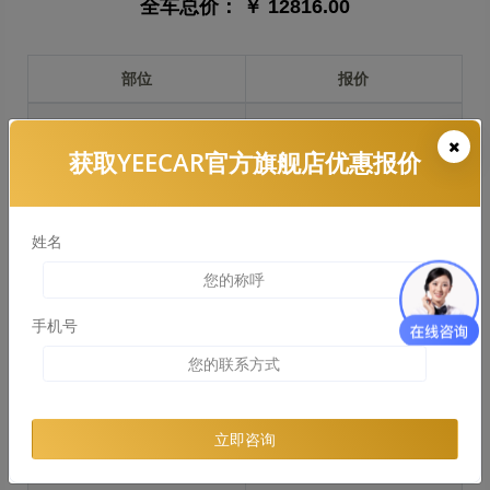
全车总价：
￥ 12816.00
部位
报价
前保险杠
￥1718.00
获取YEECAR官方旗舰店优惠报价
引擎盖
￥2853.00
左右两侧前叶子板
￥2140.00
姓名
反光镜
￥428.00
后保险杠
￥2698.00
手机号
后盖 + 车尾
￥1609.00
两个侧裙
￥1721.00
立即咨询
车顶
￥2016.00