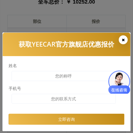
全车总价：
￥ 10252.00
部位
报价
前保险杠
￥1374.00
获取YEECAR官方旗舰店优惠报价
引擎盖
￥2281.00
左右两侧前叶子板
￥1711.00
姓名
反光镜
￥341.00
后保险杠
￥2158.00
手机号
后盖 + 车尾
￥1286.00
两个侧裙
￥1376.00
立即咨询
车顶
￥1613.00