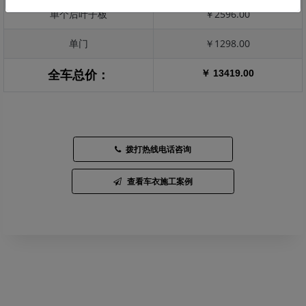
单个后叶子板
￥2596.00
单门
￥1298.00
￥ 13419.00
全车总价：
拨打热线电话咨询
查看车衣施工案例