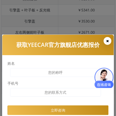
引擎盖 + 叶子板 + 反光镜
￥5341.00
引擎盖
￥3530.00
左右两侧前叶子板
￥2671.00
获取YEECAR官方旗舰店优惠报价
反光镜
￥515.00
后保险杠
￥2460.00
姓名
后盖 + 车尾
￥1228.00
两个侧裙
￥1366.00
手机号
车顶
￥2016.00
右后叶子板 + 右侧两个门
￥3895.00
左后叶子板 + 左侧两个门
￥3895.00
立即咨询