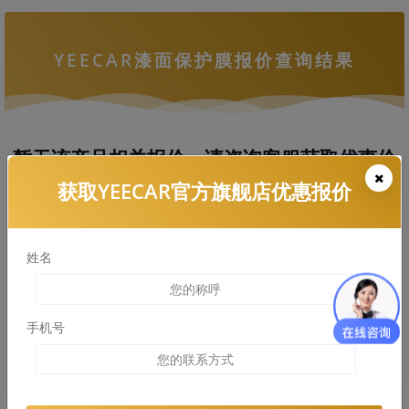
YEECAR漆面保护膜报价查询结果
暂无该产品相关报价，请咨询客服获取优惠价
格
获取YEECAR官方旗舰店优惠报价
姓名
拨打热线电话咨询
查看车衣施工案例
手机号