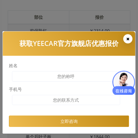
部位
报价
前保险杠
￥2314.00
获取YEECAR官方旗舰店优惠报价
引擎盖
￥2508.00
左右两侧前叶子板
￥1896.00
姓名
反光镜
￥365.00
后保险杠
￥1746.00
手机号
后盖 + 车尾
￥870.00
两个侧裙
￥970.00
立即咨询
车顶
￥1431.00
单个后叶子板
￥1844.00