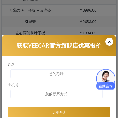
引擎盖 + 叶子板 + 反光镜
￥3986.00
引擎盖
￥2658.00
左右两侧前叶子板
￥1994.00
获取YEECAR官方旗舰店优惠报价
反光镜
￥399.00
后保险杠
￥1861.00
姓名
后盖 + 车尾
￥3761.00
两个侧裙
￥1219.00
手机号
车顶
￥2269.00
右后叶子板 + 右侧两个门
￥5264.00
左后叶子板 + 左侧两个门
￥5264.00
立即咨询