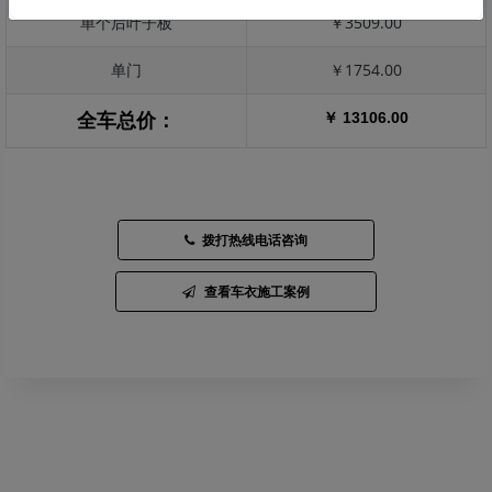
单个后叶子板
￥3509.00
单门
￥1754.00
￥ 13106.00
全车总价：
拨打热线电话咨询
查看车衣施工案例