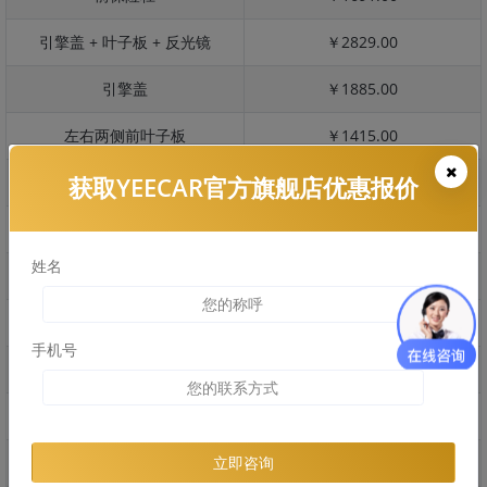
引擎盖 + 叶子板 + 反光镜
￥2829.00
引擎盖
￥1885.00
左右两侧前叶子板
￥1415.00
获取YEECAR官方旗舰店优惠报价
反光镜
￥283.00
后保险杠
￥1320.00
姓名
后盖 + 车尾
￥2669.00
两个侧裙
￥865.00
手机号
车顶
￥1610.00
右后叶子板 + 右侧两个门
￥3735.00
左后叶子板 + 左侧两个门
￥3735.00
立即咨询