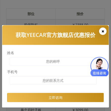
部位
报价
前保险杠
￥2388.00
获取YEECAR官方旗舰店优惠报价
引擎盖
￥2635.00
左右两侧前叶子板
￥1996.00
姓名
反光镜
￥479.00
后保险杠
￥2096.00
手机号
后盖 + 车尾
￥2134.00
两个侧裙
￥1198.00
立即咨询
车顶
￥2631.00
单个后叶子板
￥3099.00