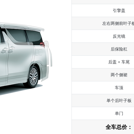
引擎盖
左右两侧前叶子
反光镜
后保险杠
后盖 + 车尾
两个侧裙
车顶
单个后叶子板
单门
全车总价：