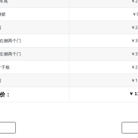
 车尾
￥2
侧裙
￥9
顶
￥2
 右侧两个门
￥3
 左侧两个门
￥3
叶子板
￥2
门
￥1
￥ 1
价：