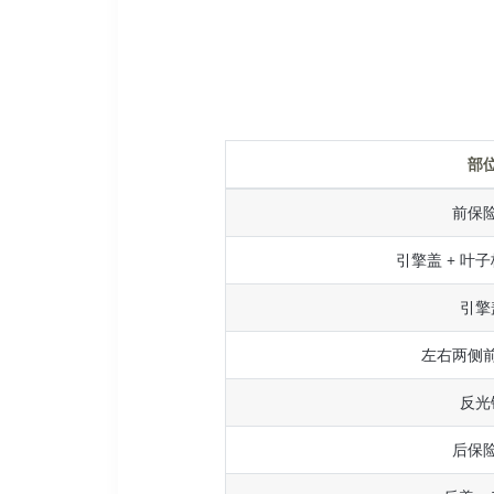
部
前保
引擎盖 + 叶子
引擎
左右两侧
反光
后保