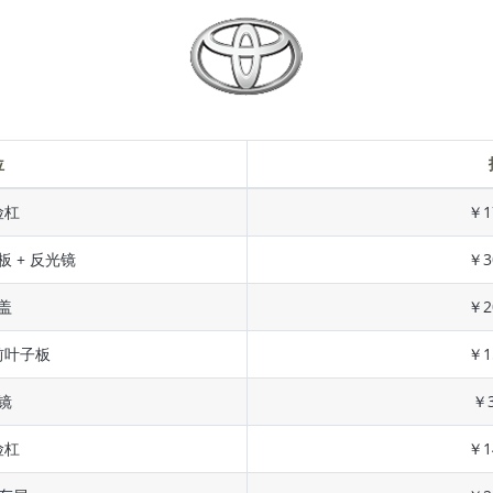
位
险杠
￥1
板 + 反光镜
￥3
盖
￥2
前叶子板
￥1
镜
￥3
险杠
￥1