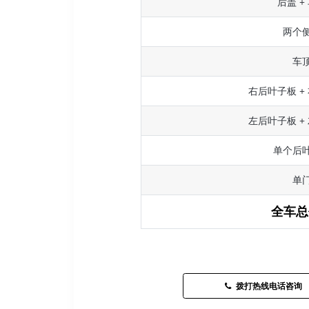
后盖 +
两个
车
右后叶子板 +
左后叶子板 +
单个后
单
全车总
拨打热线电话咨询