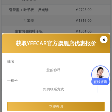
引擎盖 + 叶子板 + 反光镜
￥2725.00
引擎盖
￥1816.00
左右两侧前叶子板
￥1361.00
获取YEECAR官方旗舰店优惠报价
反光镜
￥271.00
后保险杠
￥1271.00
姓名
后盖 + 车尾
￥2570.00
两个侧裙
￥833.00
手机号
车顶
￥2351.00
右后叶子板 + 右侧两个门
￥3596.00
左后叶子板 + 左侧两个门
￥3596.00
立即咨询