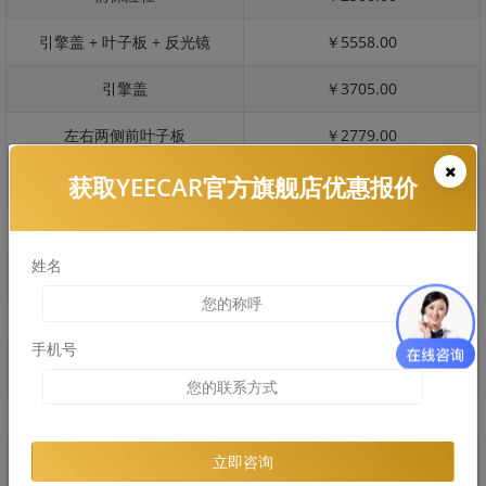
引擎盖 + 叶子板 + 反光镜
￥5558.00
引擎盖
￥3705.00
左右两侧前叶子板
￥2779.00
获取YEECAR官方旗舰店优惠报价
反光镜
￥555.00
后保险杠
￥2258.00
姓名
后盖 + 车尾
￥2525.00
两个侧裙
￥1804.00
手机号
车顶
￥4170.00
右后叶子板 + 右侧两个门
￥6399.00
左后叶子板 + 左侧两个门
￥6399.00
立即咨询