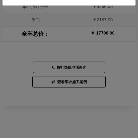
单个后叶子板
￥4266.00
单门
￥2133.00
￥ 17708.00
全车总价：
拨打热线电话咨询
查看车衣施工案例