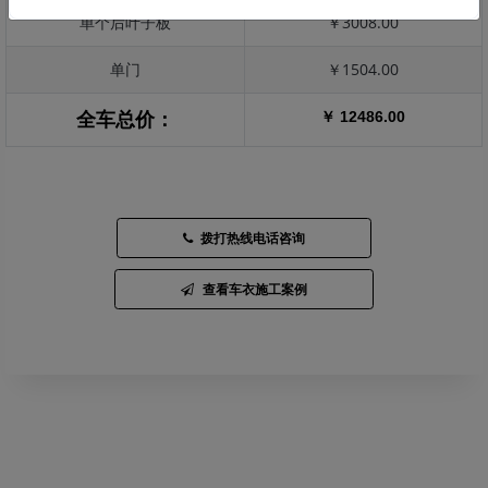
单个后叶子板
￥3008.00
单门
￥1504.00
￥ 12486.00
全车总价：
拨打热线电话咨询
查看车衣施工案例