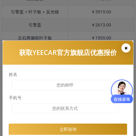
引擎盖 + 叶子板 + 反光镜
￥3919.00
引擎盖
￥2613.00
左右两侧前叶子板
￥1959.00
获取YEECAR官方旗舰店优惠报价
反光镜
￥391.00
后保险杠
￥1591.00
姓名
后盖 + 车尾
￥1780.00
两个侧裙
￥1271.00
手机号
车顶
￥2940.00
右后叶子板 + 右侧两个门
￥4513.00
左后叶子板 + 左侧两个门
￥4513.00
立即咨询