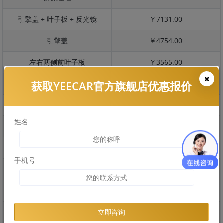
引擎盖 + 叶子板 + 反光镜
￥7131.00
引擎盖
￥4754.00
左右两侧前叶子板
￥3565.00
获取YEECAR官方旗舰店优惠报价
反光镜
￥713.00
后保险杠
￥2748.00
姓名
后盖 + 车尾
￥1530.00
两个侧裙
￥2168.00
手机号
车顶
￥0.00
右后叶子板 + 右侧两个门
￥3953.00
左后叶子板 + 左侧两个门
￥3953.00
立即咨询