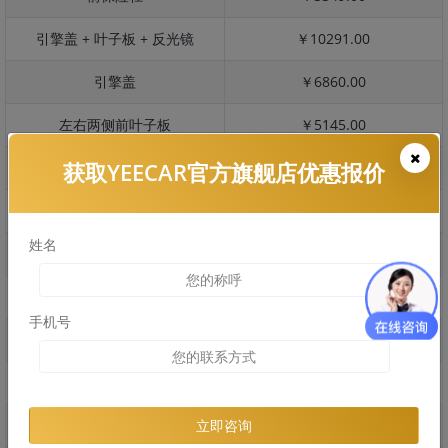
引擎盖 + 叶子板 + 反光镜
￥10291.00
引擎盖
￥6860.00
左右两侧前叶子板
￥5145.00
获取YEECAR官方旗舰店优惠报价
反光镜
￥1029.00
后保险杠
￥3965.00
姓名
后盖 + 车尾
￥2208.00
两个侧裙
￥3128.00
手机号
车顶
￥2931.00
右后叶子板 + 右侧两个门
￥5704.00
左后叶子板 + 左侧两个门
￥5704.00
立即咨询