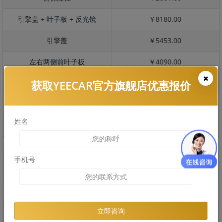
引擎盖 + 叶子板 + 反光镜
￥8180.00
引擎盖
￥5453.00
左右两侧前叶子板
￥4090.00
获取YEECAR官方旗舰店优惠报价
反光镜
￥818.00
后保险杠
￥3151.00
姓名
后盖 + 车尾
￥1755.00
两个侧裙
￥2485.00
手机号
车顶
￥2330.00
右后叶子板 + 右侧两个门
￥4534.00
左后叶子板 + 左侧两个门
￥4534.00
立即咨询