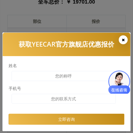
全车总价：
￥ 19701.00
部位
报价
前保险杠
￥3668.00
获取YEECAR官方旗舰店优惠报价
引擎盖
￥4620.00
左右两侧前叶子板
￥3465.00
姓名
反光镜
￥693.00
后保险杠
￥3339.00
手机号
后盖 + 车尾
￥3348.00
两个侧裙
￥2501.00
立即咨询
车顶
￥3688.00