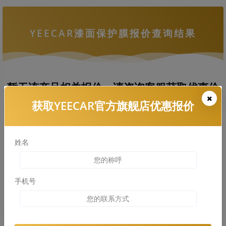
YEECAR漆面保护膜报价查询结果
暂无该产品相关报价，请咨询客服获取优惠价
格
获取YEECAR官方旗舰店优惠报价
姓名
拨打热线电话咨询
查看车衣施工案例
手机号