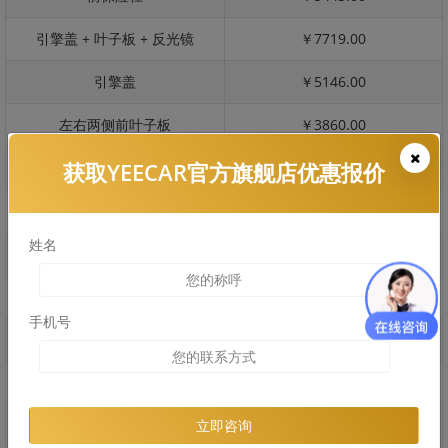
引擎盖 + 叶子板 + 反光镜
￥7719.00
引擎盖
￥5146.00
左右两侧前叶子板
￥3860.00
获取YEECAR官方旗舰店优惠报价
反光镜
￥771.00
后保险杠
￥4629.00
姓名
后盖 + 车尾
￥4334.00
两个侧裙
￥2184.00
手机号
车顶
￥4129.00
右后叶子板 + 右侧两个门
￥7960.00
左后叶子板 + 左侧两个门
￥7960.00
立即咨询