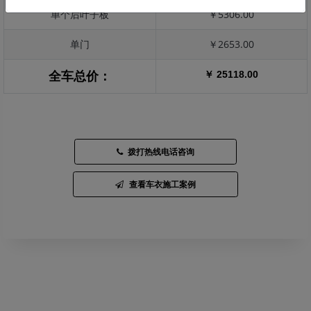
单个后叶子板
￥5306.00
单门
￥2653.00
￥ 25118.00
全车总价：
拨打热线电话咨询
查看车衣施工案例