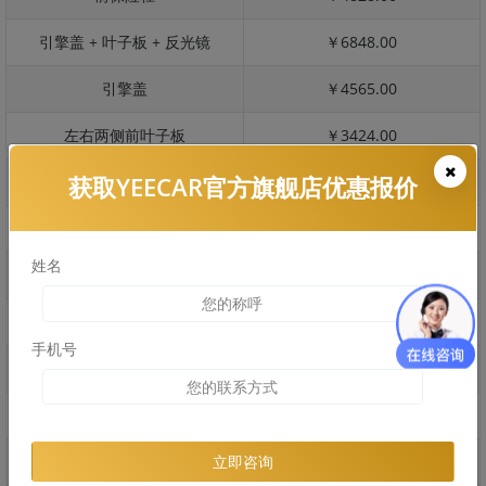
引擎盖 + 叶子板 + 反光镜
￥6848.00
引擎盖
￥4565.00
左右两侧前叶子板
￥3424.00
获取YEECAR官方旗舰店优惠报价
反光镜
￥684.00
后保险杠
￥4106.00
姓名
后盖 + 车尾
￥3845.00
两个侧裙
￥1936.00
手机号
车顶
￥3663.00
右后叶子板 + 右侧两个门
￥7061.00
左后叶子板 + 左侧两个门
￥7061.00
立即咨询