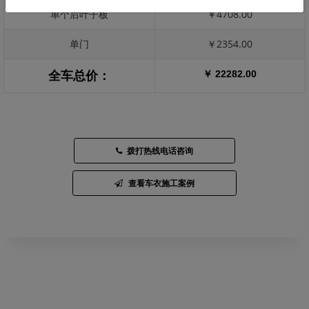
单个后叶子板
￥4708.00
单门
￥2354.00
￥ 22282.00
全车总价：
拨打热线电话咨询
查看车衣施工案例