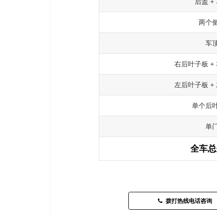
后盖 +
两个
车
右后叶子板 +
左后叶子板 +
单个后
单
全车总
拨打热线电话咨询