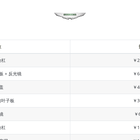
位
险杠
￥2
板 + 反光镜
￥6
盖
￥4
前叶子板
￥3
镜
￥6
险杠
￥1