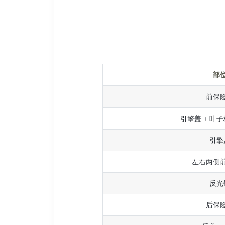
部
前保
引擎盖 + 叶子
引擎
左右两侧
反光
后保