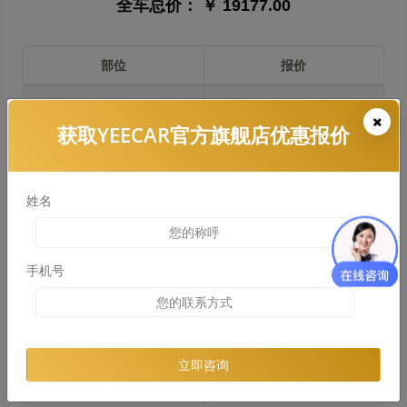
全车总价：
￥ 19177.00
部位
报价
前保险杠
￥2981.00
获取YEECAR官方旗舰店优惠报价
引擎盖
￥6244.00
左右两侧前叶子板
￥4683.00
姓名
反光镜
￥936.00
后保险杠
￥2858.00
手机号
后盖 + 车尾
￥3216.00
两个侧裙
￥2881.00
立即咨询
车顶
￥1878.00