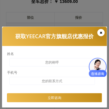
全车总价：
￥ 13609.00
部位
报价
前保险杠
￥2115.00
获取YEECAR官方旗舰店优惠报价
引擎盖
￥4430.00
左右两侧前叶子板
￥3323.00
姓名
反光镜
￥664.00
后保险杠
￥2028.00
手机号
后盖 + 车尾
￥2283.00
两个侧裙
￥2045.00
立即咨询
车顶
￥1331.00