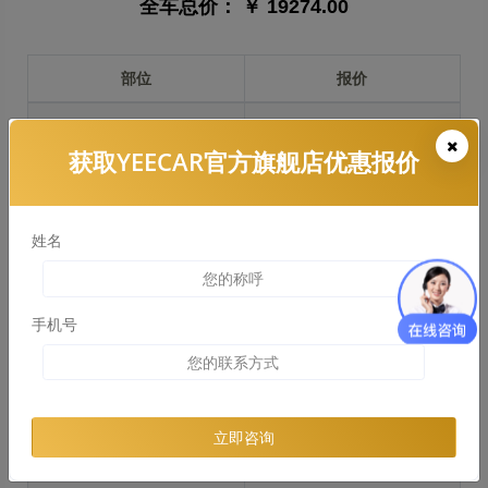
全车总价：
￥ 19274.00
部位
报价
前保险杠
￥3104.00
获取YEECAR官方旗舰店优惠报价
引擎盖
￥5525.00
左右两侧前叶子板
￥4144.00
姓名
反光镜
￥828.00
后保险杠
￥2976.00
手机号
后盖 + 车尾
￥1923.00
两个侧裙
￥3000.00
立即咨询
车顶
￥2674.00