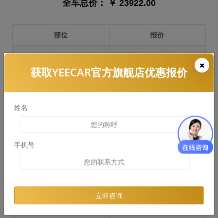
全车总价：
￥ 23922.00
部位
报价
前保险杠
￥3680.00
获取YEECAR官方旗舰店优惠报价
引擎盖
￥7709.00
左右两侧前叶子板
￥5783.00
姓名
反光镜
￥1156.00
后保险杠
￥3529.00
手机号
后盖 + 车尾
￥2280.00
两个侧裙
￥3559.00
立即咨询
车顶
￥3169.00