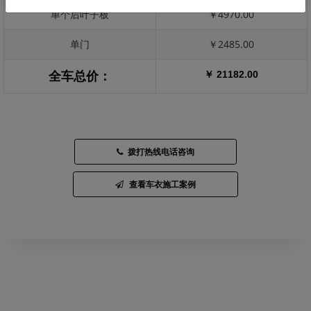
单个后叶子板
￥4970.00
单门
￥2485.00
￥ 21182.00
全车总价：
拨打热线电话咨询
查看车衣施工案例