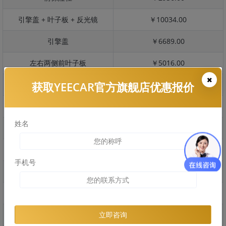
引擎盖 + 叶子板 + 反光镜
￥10034.00
引擎盖
￥6689.00
左右两侧前叶子板
￥5016.00
获取YEECAR官方旗舰店优惠报价
反光镜
￥1003.00
后保险杠
￥3344.00
姓名
后盖 + 车尾
￥4578.00
两个侧裙
￥3898.00
手机号
车顶
￥1873.00
右后叶子板 + 右侧两个门
￥7456.00
左后叶子板 + 左侧两个门
￥7456.00
立即咨询