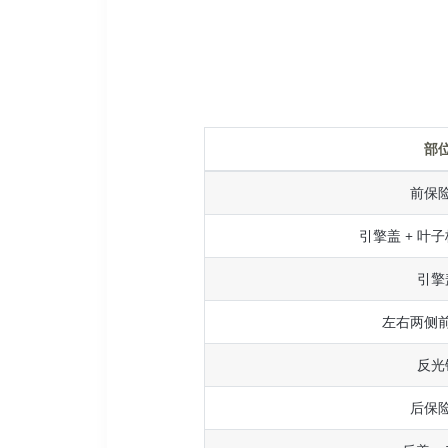
部
前保
引擎盖 + 叶子
引擎
左右两侧
反光
后保