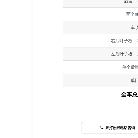
后盖 +
两个
车
右后叶子板 +
左后叶子板 +
单个后
单
全车总
拨打热线电话咨询