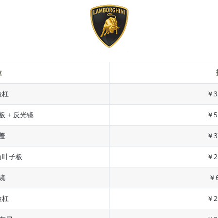
位
险杠
￥3
板 + 反光镜
￥5
盖
￥3
前叶子板
￥2
镜
￥6
险杠
￥2