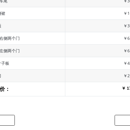
 车尾
￥3
侧裙
￥1
顶
￥3
 右侧两个门
￥6
 左侧两个门
￥6
叶子板
￥4
门
￥2
￥ 1
价：