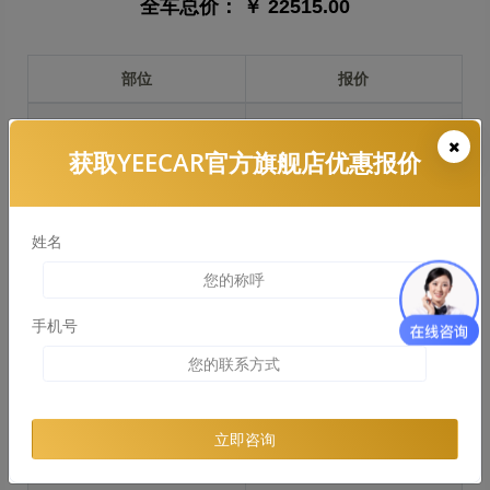
全车总价：
￥ 22515.00
部位
报价
前保险杠
￥4870.00
获取YEECAR官方旗舰店优惠报价
引擎盖
￥3788.00
左右两侧前叶子板
￥2840.00
姓名
反光镜
￥568.00
后保险杠
￥2035.00
手机号
后盖 + 车尾
￥3634.00
两个侧裙
￥4753.00
立即咨询
车顶
￥6780.00