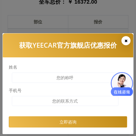
全车总价：
￥ 16372.00
部位
报价
前保险杠
￥2976.00
获取YEECAR官方旗舰店优惠报价
引擎盖
￥2044.00
左右两侧前叶子板
￥1533.00
姓名
反光镜
￥306.00
后保险杠
￥4001.00
手机号
后盖 + 车尾
￥4744.00
两个侧裙
￥2895.00
立即咨询
车顶
￥4156.00