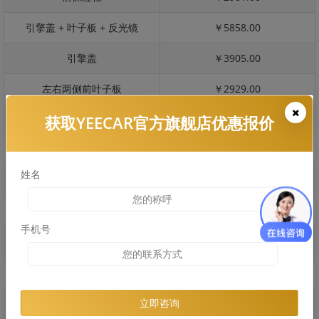
引擎盖 + 叶子板 + 反光镜
￥5858.00
引擎盖
￥3905.00
左右两侧前叶子板
￥2929.00
获取YEECAR官方旗舰店优惠报价
反光镜
￥585.00
后保险杠
￥4405.00
姓名
后盖 + 车尾
￥3144.00
两个侧裙
￥6830.00
手机号
车顶
￥3096.00
右后叶子板 + 右侧两个门
￥9229.00
左后叶子板 + 左侧两个门
￥9229.00
立即咨询