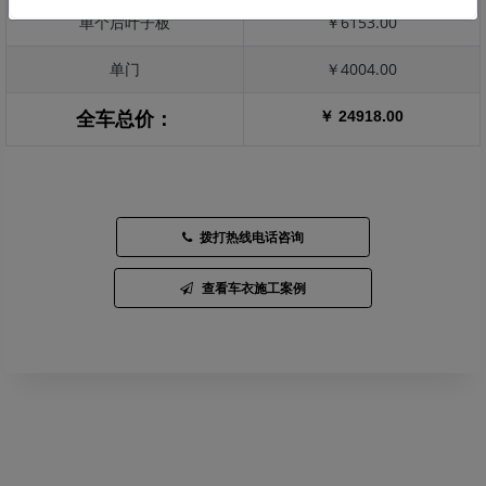
单个后叶子板
￥6153.00
单门
￥4004.00
￥ 24918.00
全车总价：
拨打热线电话咨询
查看车衣施工案例