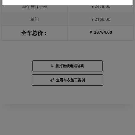
单个后叶子板
￥2478.00
单门
￥2166.00
￥ 16764.00
全车总价：
拨打热线电话咨询
查看车衣施工案例