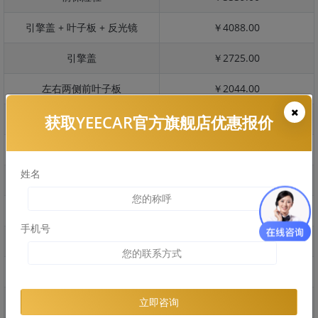
引擎盖 + 叶子板 + 反光镜
￥4088.00
引擎盖
￥2725.00
左右两侧前叶子板
￥2044.00
获取YEECAR官方旗舰店优惠报价
反光镜
￥409.00
后保险杠
￥3668.00
姓名
后盖 + 车尾
￥2628.00
两个侧裙
￥6128.00
手机号
车顶
￥2443.00
右后叶子板 + 右侧两个门
￥3716.00
左后叶子板 + 左侧两个门
￥3716.00
立即咨询