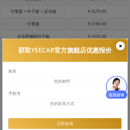
引擎盖 + 叶子板 + 反光镜
￥3270.00
引擎盖
￥2180.00
左右两侧前叶子板
￥1635.00
获取YEECAR官方旗舰店优惠报价
反光镜
￥326.00
后保险杠
￥2934.00
姓名
后盖 + 车尾
￥2101.00
两个侧裙
￥4901.00
手机号
车顶
￥1954.00
右后叶子板 + 右侧两个门
￥2973.00
左后叶子板 + 左侧两个门
￥2973.00
立即咨询