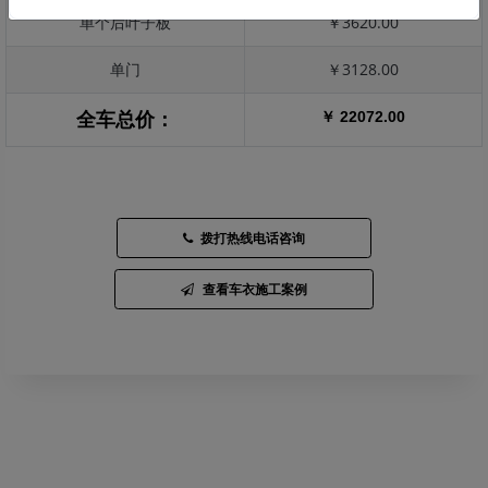
单个后叶子板
￥3620.00
单门
￥3128.00
￥ 22072.00
全车总价：
拨打热线电话咨询
查看车衣施工案例