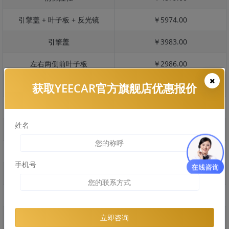
引擎盖 + 叶子板 + 反光镜
￥5974.00
引擎盖
￥3983.00
左右两侧前叶子板
￥2986.00
获取YEECAR官方旗舰店优惠报价
反光镜
￥598.00
后保险杠
￥5360.00
姓名
后盖 + 车尾
￥3839.00
两个侧裙
￥8955.00
手机号
车顶
￥3569.00
右后叶子板 + 右侧两个门
￥5431.00
左后叶子板 + 左侧两个门
￥5431.00
立即咨询