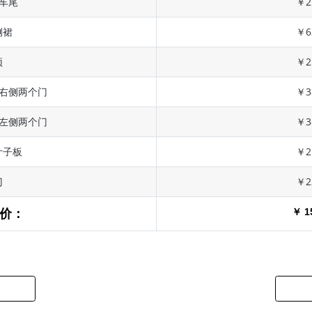
 车尾
￥2
侧裙
￥6
顶
￥2
 右侧两个门
￥3
 左侧两个门
￥3
叶子板
￥2
门
￥2
￥ 1
价：