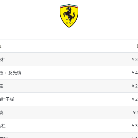
位
险杠
￥3
板 + 反光镜
￥4
盖
￥2
前叶子板
￥2
镜
￥4
险杠
￥3