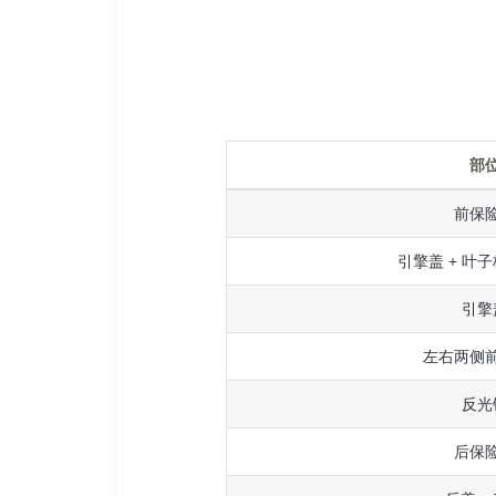
部
前保
引擎盖 + 叶子
引擎
左右两侧
反光
后保