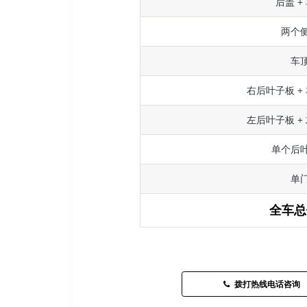
后盖 +
两个
车
右后叶子板 +
左后叶子板 +
单个后
单
全车总
拨打热线电话咨询